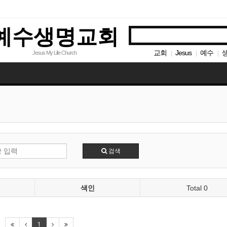
예수생명교회
교회
Jesus
예수
Jesus My Life Church
|
|
|
검색
색인
Total 0
1