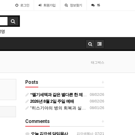
로그인
회원
가입
정보찾기
15
생명
태그박스
Posts
+
“멜기세덱과 같은 별다른 한 제사장” 20260802
08/02/26
2026년 8월 2일 주일 예배
08/02/26
“히스기야의 병의 회복과 실패” 20260728
08/01/26
Comments
+
오늘 김요셉 담임목사님의 설교 동영상이 비디오 장비 문제로 영상을 올려 드리지 못해 죄송합니다 오늘 주일 설…
김요셉목사
07/21