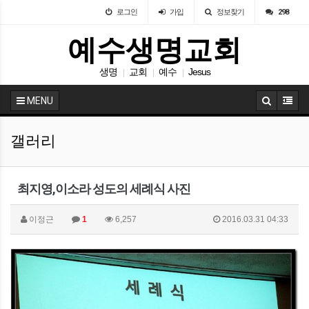
로그인
가입
정보찾기
298
예수생명교회
생명
교회
예수
Jesus
|
|
|
MENU
갤러리
최지영,이소라 성도의 세례식 사진
이정근
1
6,257
2016.03.31 04:33