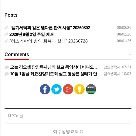
Posts
+
“멜기세덱과 같은 별다른 한 제사장” 20260802
08/02/26
2026년 8월 2일 주일 예배
08/02/26
“히스기야의 병의 회복과 실패” 20260728
08/01/26
Comments
+
오늘 김요셉 담임목사님의 설교 동영상이 비디오 장비 문제로 영상을 올려 드리지 못해 죄송합니다 오늘 주일 설…
김요셉목사
07/21
10월 1일날 화요찬양기도회 설교 영상은 상태가 안좋아서 오디오만 올려 드립니다
김요셉목사
10/03
PC버전
예수생명교회 ©