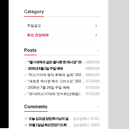
Category
주일설교
화요 찬양예배
Posts
+
“멜기세덱과 같은 별다른 한 제사장” 20260802
08/02/26
2026년 8월 2일 주일 예배
08/02/26
“히스기야의 병의 회복과 실패” 20260728
08/01/26
“새로운 제사장 예수 그리스도” 20260726
07/26/26
2026년 7월 26일 주일 예배
07/25/26
“유다(히스기야)와 앗수르(산헤림)의 전쟁(2)” 20260721
07/22/26
Comments
+
오늘 김요셉 담임목사님의 설교 동영상이 비디오 장비 문제로 영상을 올려 드리지 못해 죄송합니다 오늘 주일 설…
김요셉목사
07/21
10월 1일날 화요찬양기도회 설교 영상은 상태가 안좋아서 오디오만 올려 드립니다
김요셉목사
10/03