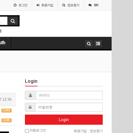
로그인
회원
가입
정보찾기
331
명
uth
Login
7 12:36
5,959
Login
5,935
자동로그인
회원가입
|
정보찾기