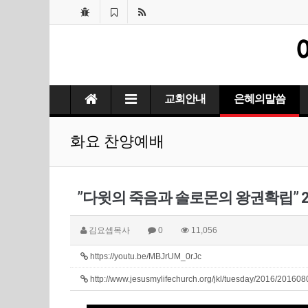
교회안내
은혜의말씀
화요 찬양예배
”다윗의 죽음과 솔로몬의 왕권확립” 20
김요셉목사
0
11,056
https://youtu.be/MBJrUM_0rJc
http://www.jesusmylifechurch.org/jkl/tuesday/2016/20160