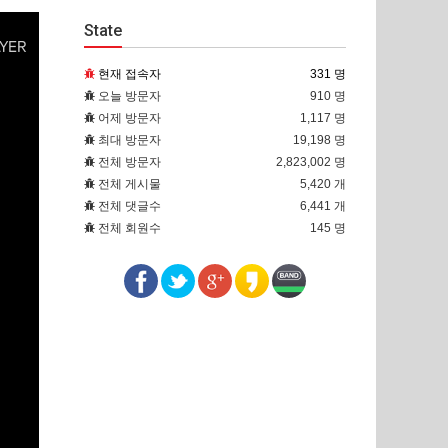
State
현재 접속자
331 명
오늘 방문자
910 명
어제 방문자
1,117 명
최대 방문자
19,198 명
전체 방문자
2,823,002 명
전체 게시물
5,420 개
전체 댓글수
6,441 개
전체 회원수
145 명