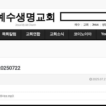
예수생명교회
예수
교회
Jesus
생
|
|
|
Jesus My Life Church
목회칼럼
교회연합
교회소식
코이노이아
Yo
250722
2025.07.2
809-tce.mp3