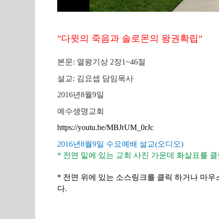
다윗의 죽음과 솔로몬의 왕권확립
”
”
본문
:
열왕기상
2
장
1~46
절
설교
:
김요셉 담임목사
2016
년
8
월
9
일
예수생명교회
https://youtu.be/MBJrUM_0rJc
2016
년
8
월
9
일 수요예배 설교
(
오디오
)
*
전면
밑에
있는
교회
사진
가운데
화살표를
클
*
전면 위에
있는
소스링크를
클릭
하거나
마우
다
.