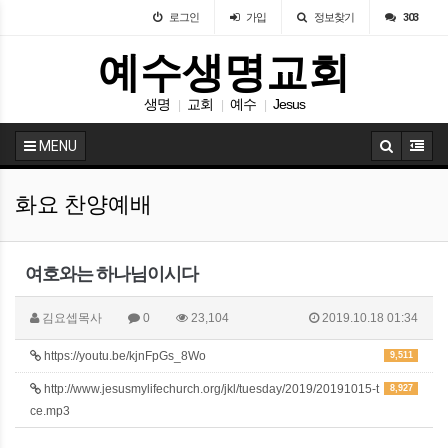
로그인
가입
정보찾기
303
예수생명교회
생명
교회
예수
Jesus
|
|
|
MENU
화요 찬양예배
여호와는 하나님이시다
김요셉목사
0
23,104
2019.10.18 01:34
https://youtu.be/kjnFpGs_8Wo
9,511
http://www.jesusmylifechurch.org/jkl/tuesday/2019/20191015-t
8,927
ce.mp3