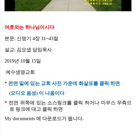
여호와는 하나님이시다
본문
:
신명기
4
장
31~43
절
설교
:
김요셉
담임목사
2019
년
10
월
15
일
예수생명교회
*
전면
밑에
있는
교회
사진
가운데
화살표를
클릭 하면
(
오디오
음성
)
이
나옴이다
*
전면
위쪽에
있는
소스링크
를
클릭
하거나
마우스
우측으
로
링크에
대고
클릭 하면
My documents
에
다운로드가
됩니다
.