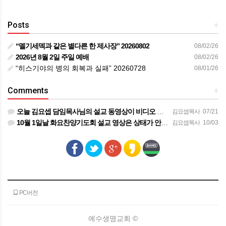
Posts
+
“멜기세덱과 같은 별다른 한 제사장” 20260802
08/02/26
2026년 8월 2일 주일 예배
08/02/26
“히스기야의 병의 회복과 실패” 20260728
08/01/26
Comments
+
오늘 김요셉 담임목사님의 설교 동영상이 비디오 장비 문제로 영상을 올려 드리지 못해 죄송합니다 오늘 주일 설…
김요셉목사
07/21
10월 1일날 화요찬양기도회 설교 영상은 상태가 안좋아서 오디오만 올려 드립니다
김요셉목사
10/03
PC버전
예수생명교회 ©