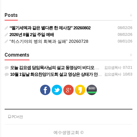
Posts
+
“멜기세덱과 같은 별다른 한 제사장” 20260802
08/02/26
2026년 8월 2일 주일 예배
08/02/26
“히스기야의 병의 회복과 실패” 20260728
08/01/26
Comments
+
오늘 김요셉 담임목사님의 설교 동영상이 비디오 장비 문제로 영상을 올려 드리지 못해 죄송합니다 오늘 주일 설…
김요셉목사
07/21
10월 1일날 화요찬양기도회 설교 영상은 상태가 안좋아서 오디오만 올려 드립니다
김요셉목사
10/03
PC버전
예수생명교회 ©