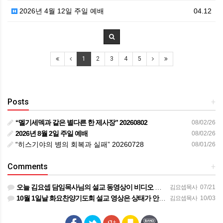
2026년 4월 12일 주일 예배
04.12
1
2
3
4
5
Posts
+
“멜기세덱과 같은 별다른 한 제사장” 20260802
08/02/26
2026년 8월 2일 주일 예배
08/02/26
“히스기야의 병의 회복과 실패” 20260728
08/01/26
Comments
+
오늘 김요셉 담임목사님의 설교 동영상이 비디오 장비 문제로 영상을 올려 드리지 못해 죄송합니다 오늘 주일 설…
김요셉목사
07/21
10월 1일날 화요찬양기도회 설교 영상은 상태가 안좋아서 오디오만 올려 드립니다
김요셉목사
10/03