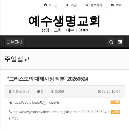
로그인
가입
정보찾기
283
예수생명교회
생명
교회
예수
Jesus
|
|
|
MENU
주일설교
“그리스도의 대제사장 직분” 20260524
김요셉목사
0
3,066
05.25 10:07
https://youtu.be/qJO_hfKweHs
1,786
http://www.jesusmylifechurch.org/jkl/sermon/2026/20260524-c
1,765
e.mp3