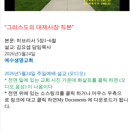
“
그리스도의 대제사장 직분
”
본문
:
히브리서
5
장
1~6
절
설교
:
김요셉
담임목사
2026
년
5
월
24
일
예수생명교회
2026
년
5
월
24
일 주일예배 설교
(
오디오
)
*
전면
밑에
있는
교회
사진
가운데
화살표를
클릭 하면
(
오
디오
음성
)
이
나옴이다
*
전면 위에
있는
소스링크를
클릭
하거나
마우스
우측으
로
링크에
대고
클릭 하면
My Documents
에
다운로드가
됩니
다
.