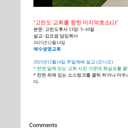
“
고린도 교회를 향한 마지막호소
(2)
”
본문
:
고린도후서
13
장
: 5~10
절
설교
:
김요셉
담임목사
2025
년
12
월
14
일
예수생명교회
2025
년
12
월
14
일 주일예배 설교
(
오디오
)
*
전면
밑에
있는
교회
사진
가운데
화살표를
클
*
전면 위에
있는
소스링크를
클릭
하거나
마우
다
.
Comments