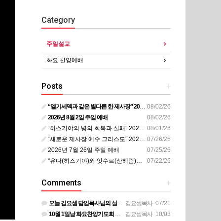
Category
주일설교
화요 찬양예배
Posts
+
“멜기세덱과 같은 별다른 한 제사장” 20260802
08/02/26
2026년 8월 2일 주일 예배
08/02/26
“히스기야의 병의 회복과 실패” 20260728
08/01/26
“새로운 제사장 예수 그리스도” 20260726
07/26/26
2026년 7월 26일 주일 예배
07/25/26
“유다(히스기야)와 앗수르(산헤림)의 전쟁(2)” 20260721
07/22/26
Comments
+
오늘 김요셉 담임목사님의 설교 동영상이 비디오 장비 문제로 영상을 올려 드리지 못해 죄송합니다 오늘 주일 설…
김요셉목사
07/21
10월 1일날 화요찬양기도회 설교 영상은 상태가 안좋아서 오디오만 올려 드립니다
김요셉목사
10/03