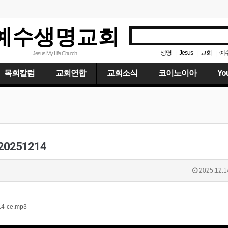
예수생명교회
생명
Jesus
교회
예
|
|
|
Jesus My Life Church
목회칼럼
교회연합
교회소식
코이노이아
Yo
0251214
2025.12.1
214-ce.mp3