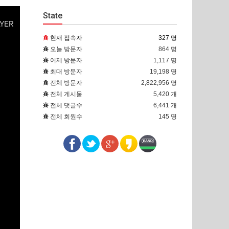
State
현재 접속자
327 명
오늘 방문자
864 명
어제 방문자
1,117 명
최대 방문자
19,198 명
전체 방문자
2,822,956 명
전체 게시물
5,420 개
전체 댓글수
6,441 개
전체 회원수
145 명