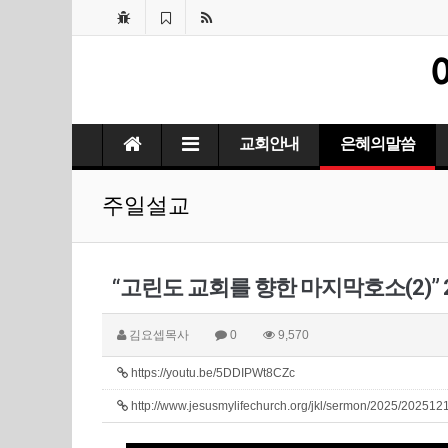
교회안내
은혜의말씀
주일설교
“고린도 교회를 향한 마지막호소(2)” 2
김요셉목사
0
9,570
https://youtu.be/5DDIPWt8CZc
http://www.jesusmylifechurch.org/jkl/sermon/2025/20251