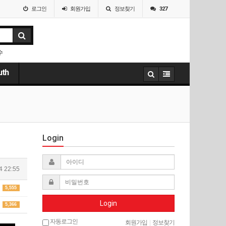
로그인
회원
가입
정보찾기
327
수
uth
Login
4 22:55
5,555
Login
5,366
자동로그인
회원가입
|
정보찾기