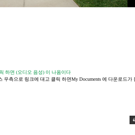
릭 하면
(
오디오
음성
)
이
나옴이다
스
우측으로
링크에
대고
클릭 하면
My Documents
에
다운로드가