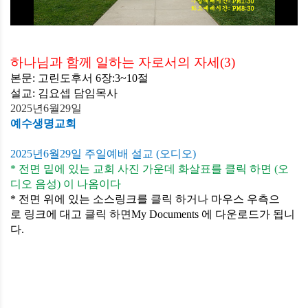
하나님과 함께 일하는 자로서의 자세
(3)
본문
:
고린도후서
6
장
:3~10
절
설교
:
김요셉
담임목사
2025
년
6
월
29
일
예수생명교회
2025
년
6
월
29
일 주일예배 설교
(
오디오
)
*
전면
밑에
있는
교회
사진
가운데
화살표를
클릭 하면
(
오
디오
음성
)
이
나옴이다
*
전면 위에
있는
소스링크를
클릭
하거나
마우스
우측으
로
링크에
대고
클릭 하면
My Documents
에
다운로드가
됩니
다
.