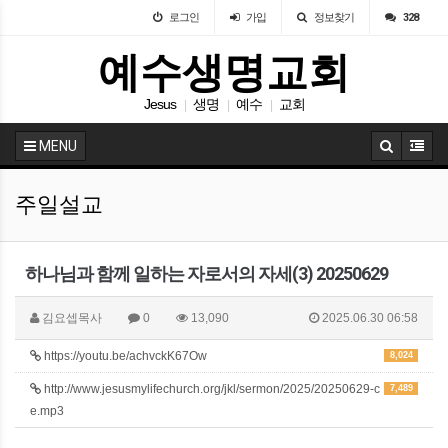
로그인
가입
정보찾기
328
예수생명교회
Jesus
생명
예수
교회
|
|
|
MENU
주일설교
하나님과 함께 일하는 자로서의 자세(3) 20250629
김요셉목사
0
13,090
2025.06.30 06:58
https://youtu.be/achvckK67Ow
8,024
http://www.jesusmylifechurch.org/jkl/sermon/2025/20250629-c
7,489
e.mp3