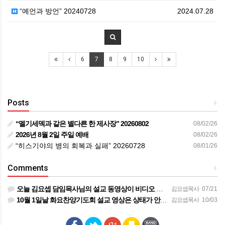
“예언과 방언” 20240728
2024.07.28
6
7
8
9
10
Posts
+
“멜기세덱과 같은 별다른 한 제사장” 20260802
08/02/26
2026년 8월 2일 주일 예배
08/02/26
“히스기야의 병의 회복과 실패” 20260728
08/01/26
Comments
+
오늘 김요셉 담임목사님의 설교 동영상이 비디오 장비 문제로 영상을 올려 드리지 못해 죄송합니다 오늘 주일 설…
김요셉목사
07/21
10월 1일날 화요찬양기도회 설교 영상은 상태가 안좋아서 오디오만 올려 드립니다
김요셉목사
10/03