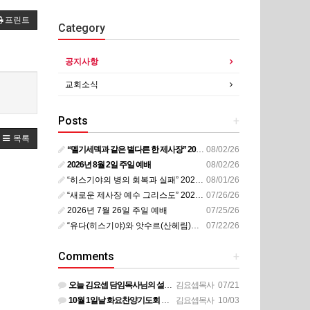
프린트
Category
공지사항
교회소식
Posts
+
목록
“멜기세덱과 같은 별다른 한 제사장” 20260802
08/02/26
2026년 8월 2일 주일 예배
08/02/26
“히스기야의 병의 회복과 실패” 20260728
08/01/26
“새로운 제사장 예수 그리스도” 20260726
07/26/26
2026년 7월 26일 주일 예배
07/25/26
“유다(히스기야)와 앗수르(산헤림)의 전쟁(2)” 20260721
07/22/26
Comments
+
오늘 김요셉 담임목사님의 설교 동영상이 비디오 장비 문제로 영상을 올려 드리지 못해 죄송합니다 오늘 주일 설…
김요셉목사
07/21
10월 1일날 화요찬양기도회 설교 영상은 상태가 안좋아서 오디오만 올려 드립니다
김요셉목사
10/03