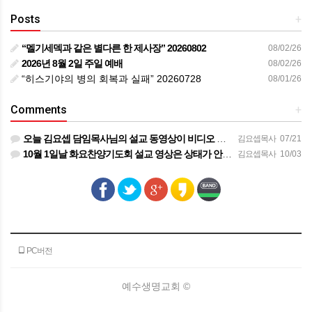
Posts
+
“멜기세덱과 같은 별다른 한 제사장” 20260802
08/02/26
2026년 8월 2일 주일 예배
08/02/26
“히스기야의 병의 회복과 실패” 20260728
08/01/26
Comments
+
오늘 김요셉 담임목사님의 설교 동영상이 비디오 장비 문제로 영상을 올려 드리지 못해 죄송합니다 오늘 주일 설…
김요셉목사
07/21
10월 1일날 화요찬양기도회 설교 영상은 상태가 안좋아서 오디오만 올려 드립니다
김요셉목사
10/03
PC버전
예수생명교회 ©